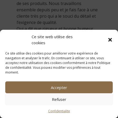
de ses produits. Nous travaillons
ensemble depuis peu et je fais face à une
cliente très pro qui a le souci du détail et
l’exigence de qualité.
Qui a dit que rigueur et bonne humeur
n’étaient pas compatibles? »
Ce site web utilise des
cookies
Benjamin Aguirre
Ce site utilise des cookies pour améliorer votre expérience de
Manawee Photography
navigation et analyser le trafic. En continuant à utiliser ce site, vous
acceptez notre utilisation des cookies conformément à notre Politique
de confidentialité. Vous pouvez modifier vos préférences à tout
moment.
Accepter
Refuser
Confidentialite