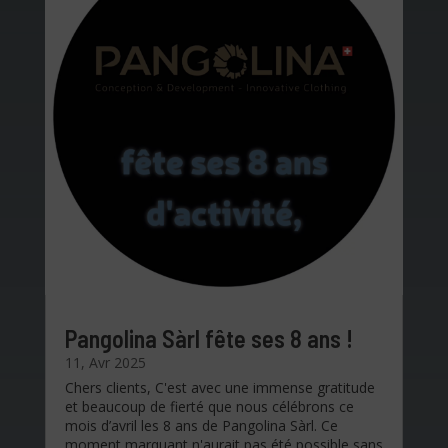
Pangolina Sàrl fête ses 8 ans !
11, Avr 2025
Chers clients, C'est avec une immense gratitude
et beaucoup de fierté que nous célébrons ce
mois d’avril les 8 ans de Pangolina Sàrl. Ce
moment marquant n'aurait pas été possible sans