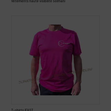
Vêtements haute visibilité Solmani
T-shirts iFAST