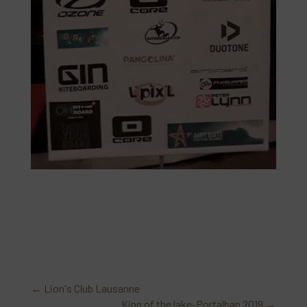
←
Lion's Club Lausanne
King of the lake-Portalban 2019
→