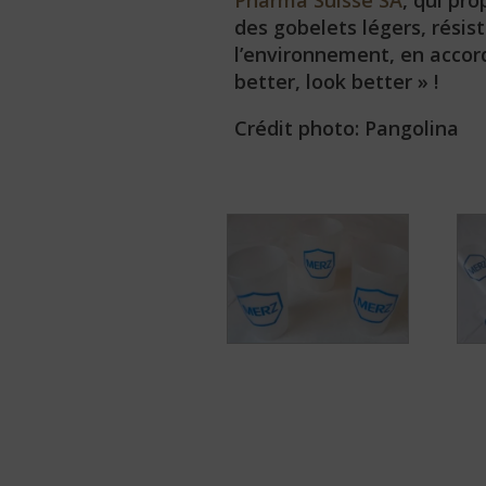
Pharma Suisse SA
, qui pr
des gobelets légers, résis
l’environnement, en accord 
better, look better » !
Crédit photo: Pangolina