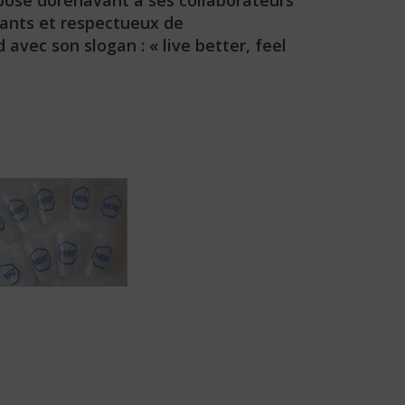
opose dorénavant à ses collaborateurs
tants et respectueux de
avec son slogan : « live better, feel